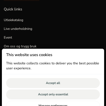
Quick links
Utleiekatalog
Live underholdning
Event
Om oss og trygg bruk
This website uses cookies
logg inn
This website collects cookies to deliver you the best possible
user experience.
Accept all
2026 Saltando.no Event og Utleie. All right reserved. |
Accept only essential
Personvernerklæring
|
Powered by Booqable
Kontakt
Vilkår
Manage preferences