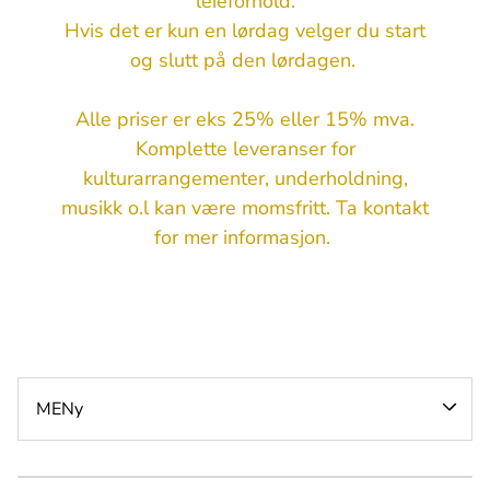
leieforhold.
Hvis det er kun en lørdag velger du start
og slutt på den lørdagen.
Alle priser er eks 25% eller 15% mva.
Slush
Komplette leveranser for
Hoppeslott
Popcorn
kulturarrangementer, underholdning,
Leker & aktiviteter
Sukkerspinn
Effektmaskiner
musikk o.l kan være momsfritt. Ta kontakt
for mer informasjon.
Skumparty & vann
Varme kioskvarer
Telt
Ballonger & dekor
Konfetti & fargebomber
Hoppeslott & Aktiviteter
Kalde kioskvarer
Bord & stoler
Fotobooth
Lyd
Mat & Drikke
Dekketøy
Køordnere & rødløper
Lys
Varme ute
Telt, bord & stoler
Møbler til event og visning
Scene
Avsperring
Dekor & utstilling
Locationutstyr
Strøm & infrastruktur
MENy
Lyd, lys & effekter
Skaphenger med lem
Avfallshåndtering
Infrastruktur
Tjenester & miljøstasjoner
Toalettvogn
Avfall og sortering