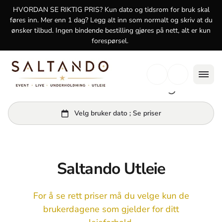
logg inn
HVORDAN SE RIKTIG PRIS? Kun dato og tidsrom for bruk skal
føres inn. Mer enn 1 dag? Legg alt inn som normalt og skriv at du
ønsker tilbud. Ingen bindende bestilling gjøres på nett, alt er kun
forespørsel.
Saltando Utleie
For å se rett priser må du velge kun de
brukerdagene som gjelder for ditt