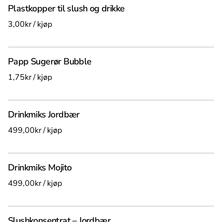
UTSTYR
Sanitær for event
Plastkopper til slush og drikke
Toalett og sanitær
/
Alle produkter
Papp Sugerør Bubble
/
Drinkmiks Jordbær
/
Drinkmiks Mojito
/
Slushkonsentrat – Jordbær