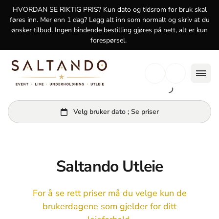
logg inn
HVORDAN SE RIKTIG PRIS? Kun dato og tidsrom for bruk skal
føres inn. Mer enn 1 dag? Legg alt inn som normalt og skriv at du
ønsker tilbud. Ingen bindende bestilling gjøres på nett, alt er kun
forespørsel.
Saltando Utleie
For å se rett priser må du velge kun de
brukerdagene som gjelder for ditt