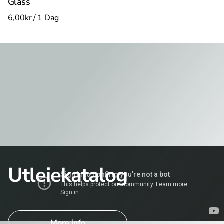
Glass
/
Utleiekatalog
More info