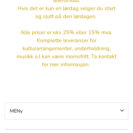
leieforhold.
Hvis det er kun en lørdag velger du start
og slutt på den lørdagen.
Alle priser er eks 25% eller 15% mva.
Slush
Komplette leveranser for
Hoppeslott
Popcorn
kulturarrangementer, underholdning,
Leker & aktiviteter
Sukkerspinn
Effektmaskiner
musikk o.l kan være momsfritt. Ta kontakt
for mer informasjon.
Skumparty & vann
Varme kioskvarer
Telt
Ballonger & dekor
Konfetti & fargebomber
Hoppeslott & Aktiviteter
Kalde kioskvarer
Bord & stoler
Fotobooth
Lyd
Mat & Drikke
Dekketøy
Køordnere & rødløper
Lys
Varme ute
Telt, bord & stoler
Møbler til event og visning
Scene
Avsperring
Dekor & utstilling
Locationutstyr
Strøm & infrastruktur
MENy
Lyd, lys & effekter
Skaphenger med lem
Avfallshåndtering
Infrastruktur
Tjenester & miljøstasjoner
Toalettvogn
Avfall og sortering