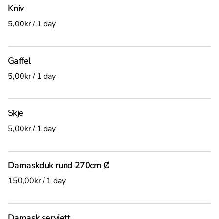
UTSTYR
Sanitær for event
Kniv
Toalett og sanitær
/
Alle produkter
Gaffel
/
Skje
/
Damaskduk rund 270cm Ø
/
Damask serviett